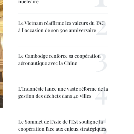
nucléaire
Le Vietnam réaffirme les valeurs du TAC
à l’occasion de son 50e anniversaire
Le Cambodge renforce sa coopération
aéronautique avec la Chine
L'Indonésie lance une vaste réforme de la
gestion des déchets dans 40 villes
Le Sommet de l'Asie de l'Est souligne la
coopération face aux enjeux stratégiques