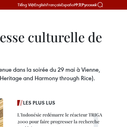
Tiếng Việt
English
Français
Español
Русский
中文
esse culturelle de
tenue dans la soirée du 29 mai à Vienne,
N Heritage and Harmony through Rice).
LES PLUS LUS
L'Indonésie redémarre le réacteur TRIGA
2000 pour faire progresser la recherche