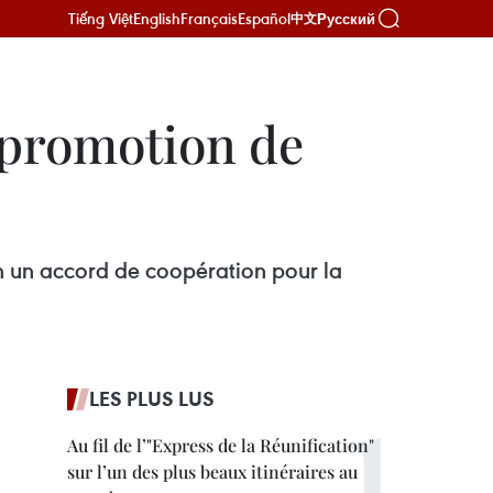
Tiếng Việt
English
Français
Español
Русский
中文
 promotion de
n un accord de coopération pour la
LES PLUS LUS
Au fil de l’"Express de la Réunification"
sur l’un des plus beaux itinéraires au