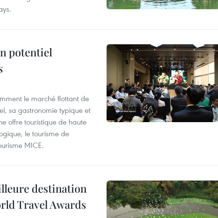
ays.
n potentiel
s
mment le marché flottant de
nel, sa gastronomie typique et
ne offre touristique de haute
logique, le tourisme de
e tourisme MICE.
illeure destination
orld Travel Awards