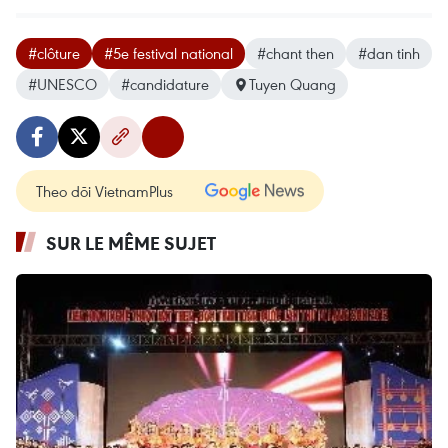
#clôture
#5e festival national
#chant then
#dan tinh
#UNESCO
#candidature
Tuyen Quang
Theo dõi VietnamPlus
SUR LE MÊME SUJET