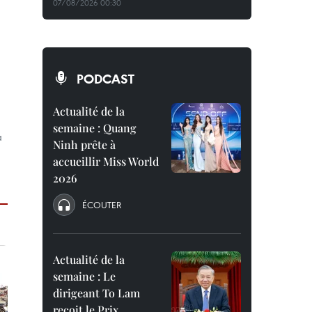
07/08/2026 00:30
PODCAST
Actualité de la
semaine : Quang
a
Ninh prête à
accueillir Miss World
2026
ÉCOUTER
Actualité de la
semaine : Le
dirigeant To Lam
reçoit le Prix