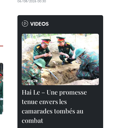
06/08/2026 00:30
VIDEOS
Hai Le – Une promesse
tenue envers les
camarades tombés au
combat