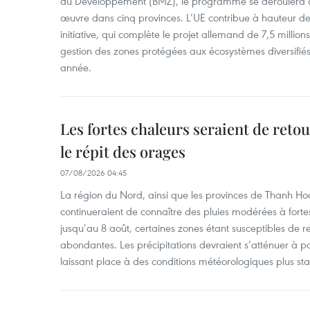
du Développement (BMZ), le programme se déroulera d
œuvre dans cinq provinces. L’UE contribue à hauteur de 
initiative, qui complète le projet allemand de 7,5 millions 
gestion des zones protégées aux écosystèmes diversifiés 
année.
Les fortes chaleurs seraient de reto
le répit des orages
07/08/2026 04:45
La région du Nord, ainsi que les provinces de Thanh H
continueraient de connaître des pluies modérées à fo
jusqu’au 8 août, certaines zones étant susceptibles de re
abondantes. Les précipitations devraient s’atténuer à pa
laissant place à des conditions météorologiques plus sta