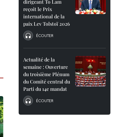
dirigeant To Lam
reçoit le Prix
international de la
paix Lev Tolstoï 2026
ÉCOUTER
Actualité de la
semaine : Ouverture
du troisième Plénum
du Comité central du
Parti du 14e mandat
ÉCOUTER