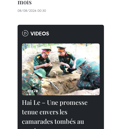
mois
08/08/2026 00:30
VIDEOS
Hai Le – Une promesse
tenue envers les
camarades tombés au