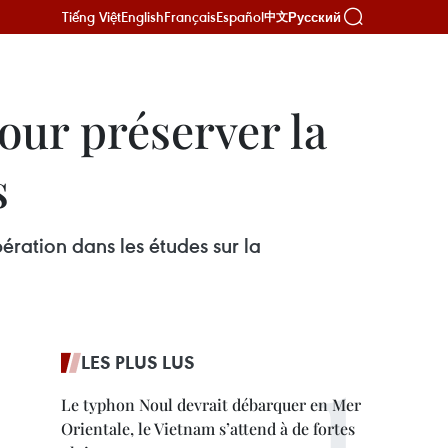
Tiếng Việt
English
Français
Español
Русский
中文
our préserver la
s
ration dans les études sur la
LES PLUS LUS
Le typhon Noul devrait débarquer en Mer
Orientale, le Vietnam s’attend à de fortes