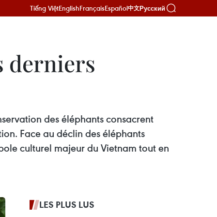
Tiếng Việt
English
Français
Español
Русский
中文
s derniers
nservation des éléphants consacrent
tion. Face au déclin des éléphants
ole culturel majeur du Vietnam tout en
LES PLUS LUS