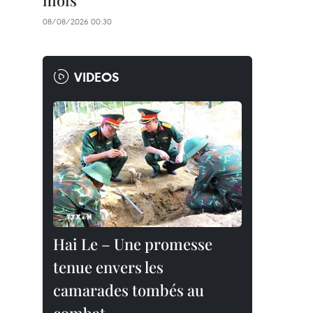
mois
08/08/2026 00:30
VIDEOS
Hai Le – Une promesse
tenue envers les
camarades tombés au