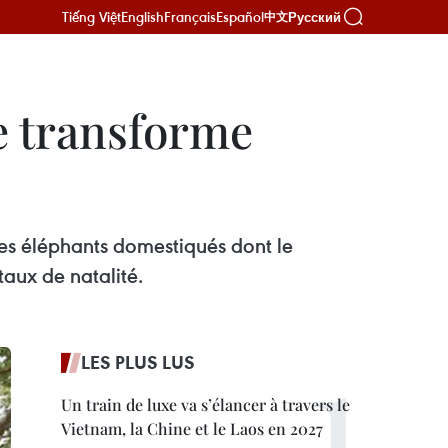
Tiếng Việt
English
Français
Español
Русский
中文
e transforme
es éléphants domestiqués dont le
aux de natalité.
LES PLUS LUS
Un train de luxe va s’élancer à travers le
Vietnam, la Chine et le Laos en 2027