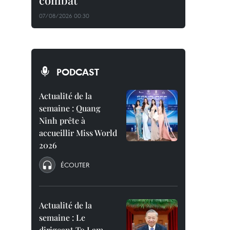
combat
07/08/2026 00:30
PODCAST
Actualité de la
semaine : Quang
Ninh prête à
accueillir Miss World
2026
ÉCOUTER
Actualité de la
semaine : Le
dirigeant To Lam