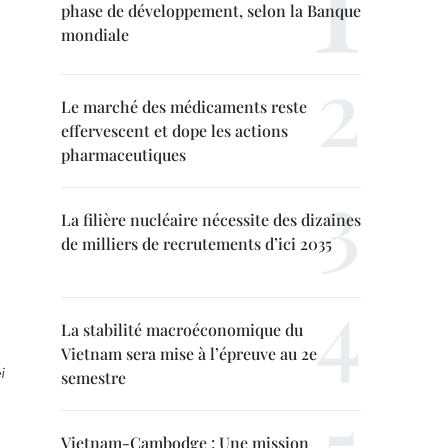
phase de développement, selon la Banque
mondiale
Le marché des médicaments reste
effervescent et dope les actions
pharmaceutiques
La filière nucléaire nécessite des dizaines
de milliers de recrutements d’ici 2035
La stabilité macroéconomique du
Vietnam sera mise à l’épreuve au 2e
i
semestre
Vietnam-Cambodge : Une mission