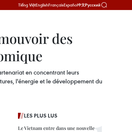
Tiếng Việt
English
Français
Español
Русский
中文
omouvoir des
nomique
tenariat en concentrant leurs
ctures, l'énergie et le développement du
LES PLUS LUS
Le Vietnam entre dans une nouvelle