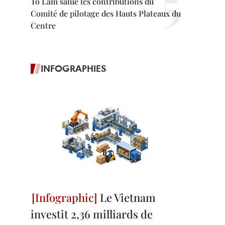
To Lam salue les contributions du
Comité de pilotage des Hauts Plateaux du
Centre
INFOGRAPHIES
Le Vietnam
investit 2,36 milliards de