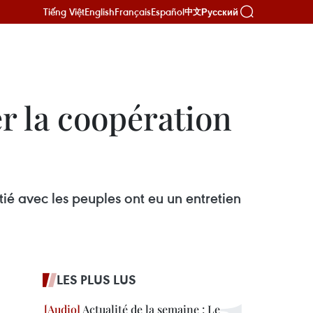
Tiếng Việt
English
Français
Español
Русский
中文
er la coopération
tié avec les peuples ont eu un entretien
LES PLUS LUS
Actualité de la semaine : Le