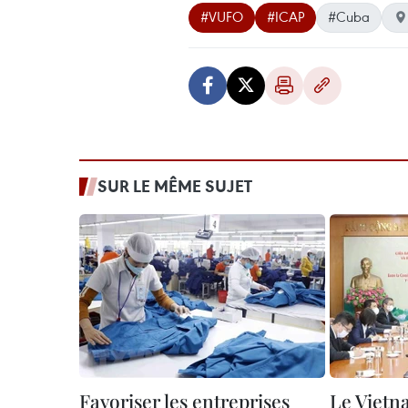
#VUFO
#ICAP
#Cuba
SUR LE MÊME SUJET
Favoriser les entreprises
Le Vietn