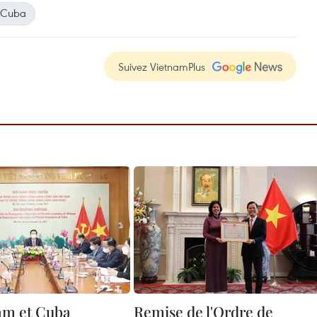
Cuba
Suivez VietnamPlus
am et Cuba
Remise de l'Ordre de