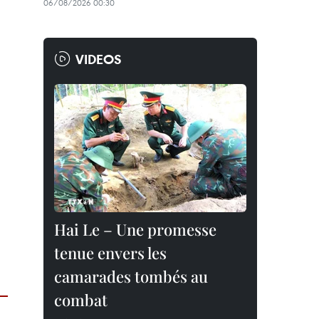
06/08/2026 00:30
VIDEOS
Hai Le – Une promesse
tenue envers les
camarades tombés au
combat