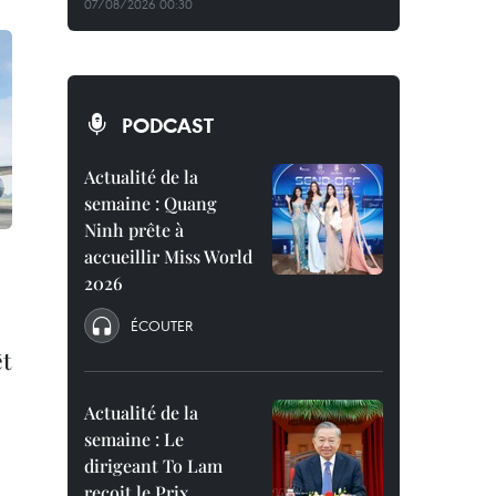
07/08/2026 00:30
PODCAST
Actualité de la
semaine : Quang
Ninh prête à
accueillir Miss World
2026
ÉCOUTER
êt
Actualité de la
semaine : Le
dirigeant To Lam
reçoit le Prix