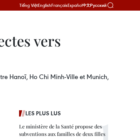
Tiếng Việt
English
Français
Español
Русский
中文
ectes vers
tre Hanoï, Ho Chi Minh-Ville et Munich,
LES PLUS LUS
Le ministère de la Santé propose des
subventions aux familles de deux filles