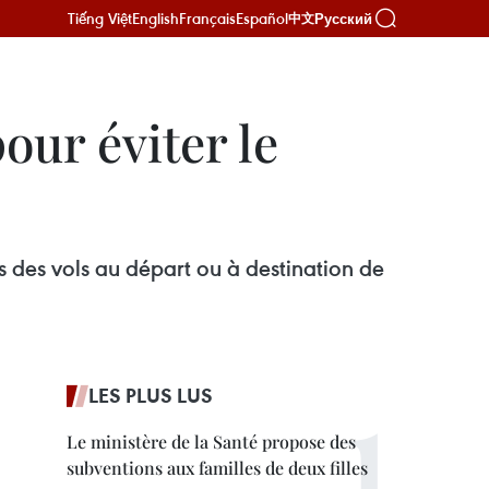
Tiếng Việt
English
Français
Español
Русский
中文
our éviter le
es des vols au départ ou à destination de
LES PLUS LUS
Le ministère de la Santé propose des
subventions aux familles de deux filles