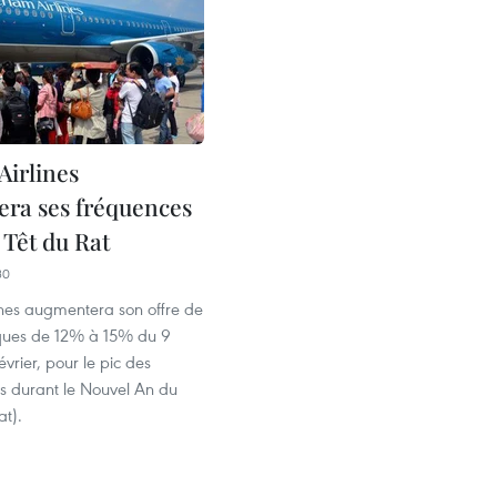
Airlines
ra ses fréquences
 Têt du Rat
30
ines augmentera son offre de
ques de 12% à 15% du 9
évrier, pour le pic des
 durant le Nouvel An du
at).