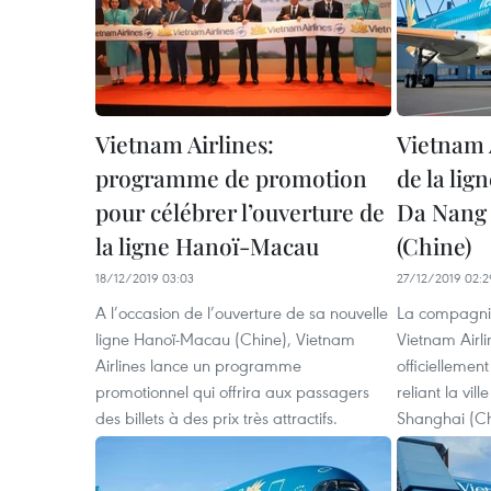
Vietnam Airlines:
Vietnam 
programme de promotion
de la lig
pour célébrer l’ouverture de
Da Nang 
la ligne Hanoï-Macau
(Chine)
18/12/2019 03:03
27/12/2019 02:2
A l’occasion de l’ouverture de sa nouvelle
La compagnie
ligne Hanoï-Macau (Chine), Vietnam
Vietnam Airli
Airlines lance un programme
officiellemen
promotionnel qui offrira aux passagers
reliant la vi
des billets à des prix très attractifs.
Shanghai (Chi