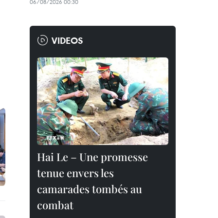
06/08/2026 00:30
VIDEOS
Hai Le – Une promesse
tenue envers les
camarades tombés au
combat