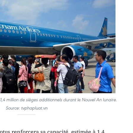
1,4 million de sièges additionnels durant le Nouvel An lunaire.
Source: tvphapluat.vn
otus renforcera sa capacité, estimée à 1,4