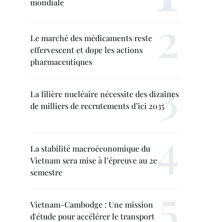
mondiale
Le marché des médicaments reste
effervescent et dope les actions
pharmaceutiques
La filière nucléaire nécessite des dizaines
de milliers de recrutements d’ici 2035
La stabilité macroéconomique du
Vietnam sera mise à l’épreuve au 2e
semestre
Vietnam-Cambodge : Une mission
d'étude pour accélérer le transport