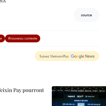
VNA
source
ie
#nouveau contexte
Suivez VietnamPlus
 Weixin Pay pourront