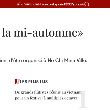
Tiếng Việt
English
Français
Español
Русский
中文
e la mi-automne»
ent d’être organisé à Ho Chi Minh-Ville.
LES PLUS LUS
De grands flûtistes réunis au Vietnam
pour un festival à multiples octaves