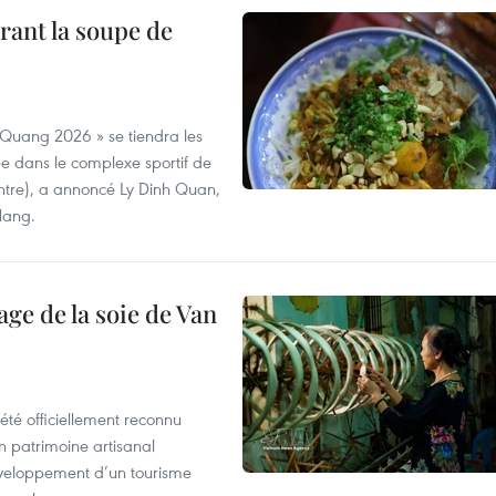
rant la soupe de
 Quang 2026 » se tiendra les
e dans le complexe sportif de
ntre), a annoncé Ly Dinh Quan,
 Nang.
age de la soie de Van
été officiellement reconnu
un patrimoine artisanal
développement d’un tourisme