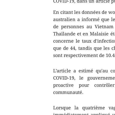
COVID-19, dans un article pu
En citant les données de wor
australien a informé que l
de personnes au Vietnam é
Thaïlande et en Malaisie ét
concerne le taux d'infectio
que de 44, tandis que les c
sont respectivement de 10.46
L’article a estimé qu'au c
COVID-19, le gouverneme
proactive pour contrôl
communauté.
Lorsque la quatrième va
immédiatement appliqué un