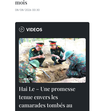
mois
08/08/2026 00:30
VIDEOS
Hai Le – Une promesse
tenue envers les
camarades tombés au