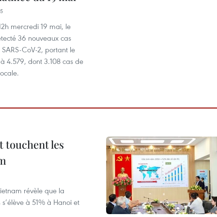
25
2h mercredi 19 mai, le
tecté 36 nouveaux cas
u SARS-CoV-2, portant le
à 4.579, dont 3.108 cas de
locale.
t touchent les
am
ietnam révèle que la
s s’élève à 51% à Hanoi et