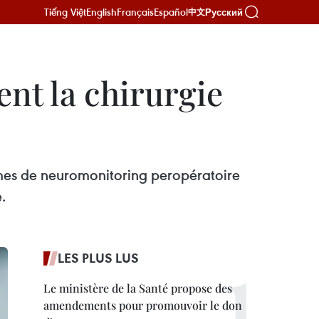
Tiếng Việt
English
Français
Español
Русский
中文
nt la chirurgie
èmes de neuromonitoring peropératoire
.
LES PLUS LUS
Le ministère de la Santé propose des
amendements pour promouvoir le don