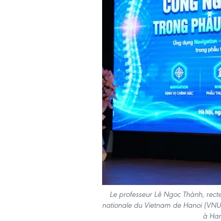
Le professeur Lê Ngoc Thành, recte
nationale du Vietnam de Hanoi (VNU-U
à Han