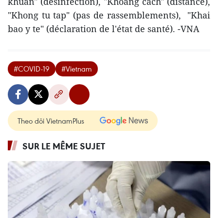
khuan" (désinfection), "Khoang cach" (distance),
"Khong tu tap" (pas de rassemblements), "Khai
bao y te" (déclaration de l'état de santé). -VNA
#COVID-19
#Vietnam
Theo dõi VietnamPlus
SUR LE MÊME SUJET