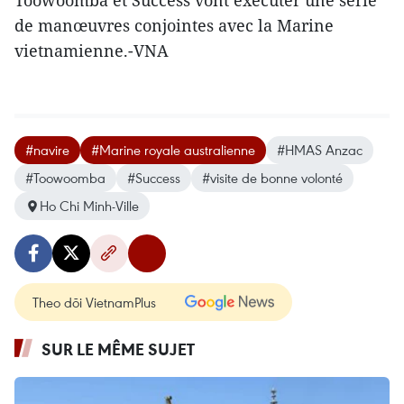
Toowoomba et Success vont exécuter une série
de manœuvres conjointes avec la Marine
vietnamienne.-VNA
#navire
#Marine royale australienne
#HMAS Anzac
#Toowoomba
#Success
#visite de bonne volonté
Ho Chi Minh-Ville
Theo dõi VietnamPlus
SUR LE MÊME SUJET