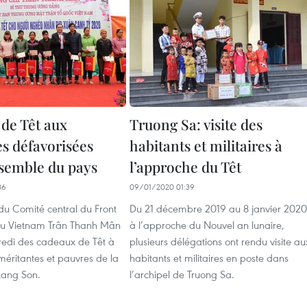
de Têt aux
Truong Sa: visite des
s défavorisées
habitants et militaires à
nsemble du pays
l’approche du Têt
36
09/01/2020 01:39
du Comité central du Front
Du 21 décembre 2019 au 8 janvier 2020
 du Vietnam Trân Thanh Mân
à l’approche du Nouvel an lunaire,
credi des cadeaux de Têt à
plusieurs délégations ont rendu visite au
méritantes et pauvres de la
habitants et militaires en poste dans
Lang Son.
l’archipel de Truong Sa.