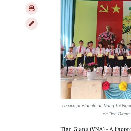
La vice-présidente de Dang Thi Ngo
de Tien Giang à
Tien Giang (VNA) - A l’appr