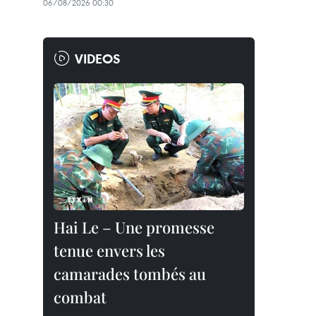
06/08/2026 00:30
VIDEOS
Hai Le – Une promesse
tenue envers les
camarades tombés au
combat