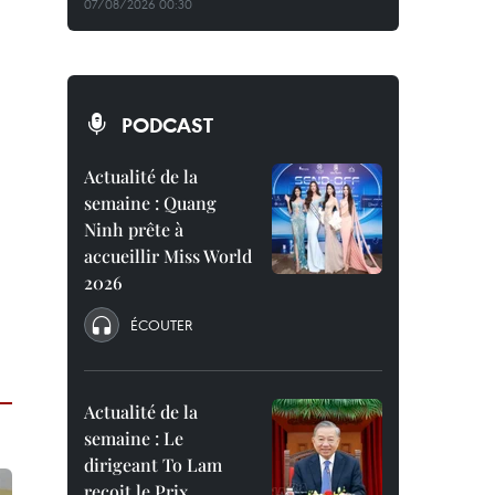
07/08/2026 00:30
PODCAST
Actualité de la
semaine : Quang
Ninh prête à
accueillir Miss World
2026
ÉCOUTER
Actualité de la
semaine : Le
dirigeant To Lam
reçoit le Prix