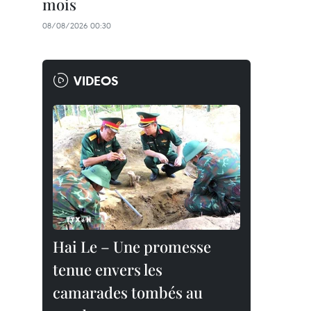
mois
08/08/2026 00:30
VIDEOS
Hai Le – Une promesse
tenue envers les
camarades tombés au