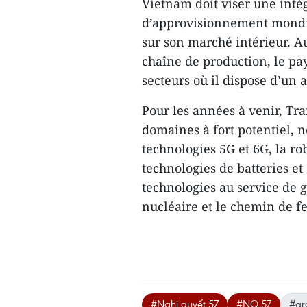
Vietnam doit viser une inté
d’approvisionnement mondia
sur son marché intérieur. Au
chaîne de production, le pay
secteurs où il dispose d’un 
Pour les années à venir, T
domaines à fort potentiel, n
technologies 5G et 6G, la rob
technologies de batteries et 
technologies au service de g
nucléaire et le chemin de f
#Nghị quyết 57
#NQ 57
#gr