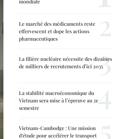
mondiale
Le marché des médicaments reste
effervescent et dope les actions
pharmaceutiques
La filière nucléaire nécessite des dizaines
de milliers de recrutements d’ici 2035
La stabilité macroéconomique du
Vietnam sera mise à l’épreuve au 2e
semestre
Vietnam-Cambodge : Une mission
d'étude pour accélérer le transport