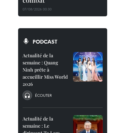
combat
07/08/2026 00:30
PODCAST
Actualité de la
semaine : Quang
Ninh prête à
accueillir Miss World
2026
ÉCOUTER
Actualité de la
semaine : Le
dirigeant To Lam