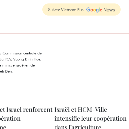
Suivez VietnamPlus
et Israel renforcent
Israël et HCM-Ville
pération
intensifie leur coopération
rme
dans l’agriculture