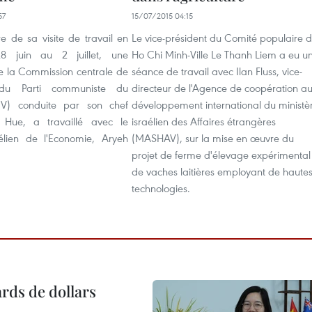
57
15/07/2015 04:15
e de sa visite de travail en
Le vice-président du Comité populaire 
8 juin au 2 juillet, une
Ho Chi Minh-Ville Le Thanh Liem a eu u
e la Commission centrale de
séance de travail avec Ilan Fluss, vice-
 du Parti communiste du
directeur de l'Agence de coopération a
V) conduite par son chef
développement international du ministè
Hue, a travaillé avec le
israélien des Affaires étrangères
aélien de l'Economie, Aryeh
(MASHAV), sur la mise en œuvre du
projet de ferme d'élevage expérimental
de vaches laitières employant de haute
technologies.
ards de dollars