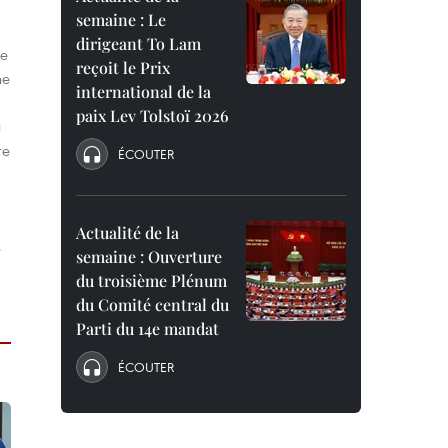
semaine : Le
dirigeant To Lam
de
reçoit le Prix
ne
international de la
paix Lev Tolstoï 2026
u
re
ÉCOUTER
Actualité de la
s
semaine : Ouverture
du troisième Plénum
du Comité central du
Parti du 14e mandat
ÉCOUTER