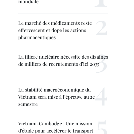
mondiale
Le marché des médicaments reste
effervescent et dope les actions
pharmaceutiques
La filière nucléaire nécessite des dizaines
de milliers de recrutements d’ici 2035
La stabilité macroéconomique du
Vietnam sera mise à l’épreuve au 2e
semestre
Vietnam-Cambodge : Une mission
d'étude pour accélérer le transport