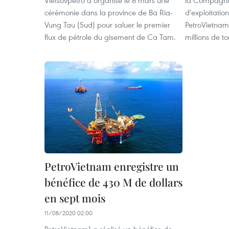
Vietsovpetro a organisé le 8 mars une
la Compagnie
cérémonie dans la province de Ba Ria-
d'exploitatio
Vung Tau (Sud) pour saluer le premier
PetroVietnam 
flux de pétrole du gisement de Ca Tam.
millions de t
PetroVietnam enregistre un
bénéfice de 430 M de dollars
en sept mois
11/08/2020 02:00