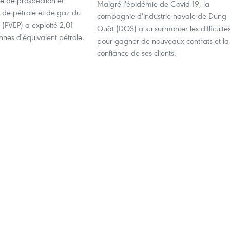
 de prospection et
Malgré l'épidémie de Covid-19, la
n de pétrole et de gaz du
compagnie d'industrie navale de Dung
(PVEP) a exploité 2,01
Quât (DQS) a su surmonter les difficulté
onnes d'équivalent pétrole.
pour gagner de nouveaux contrats et la
confiance de ses clients.