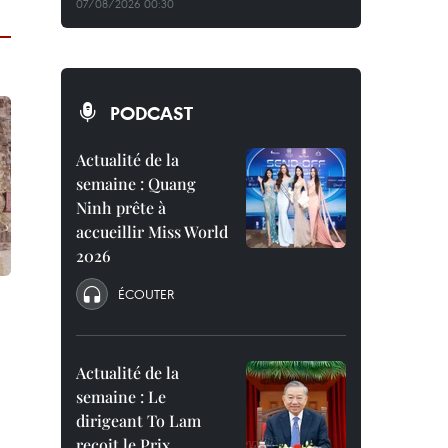
07/08/2026 00:30
PODCAST
Actualité de la
semaine : Quang
Ninh prête à
accueillir Miss World
2026
ÉCOUTER
Actualité de la
semaine : Le
dirigeant To Lam
reçoit le Prix