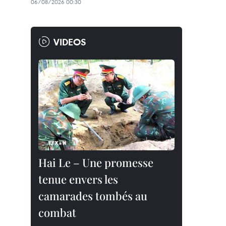
06/08/2026 00:30
VIDEOS
Hai Le – Une promesse
tenue envers les
camarades tombés au
combat