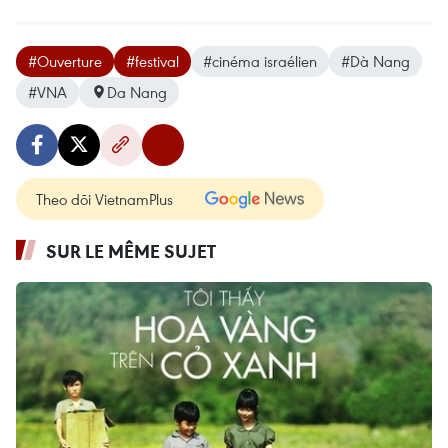
#Ouverture
#festival
#cinéma israélien
#Dà Nang
#VNA
Da Nang
Theo dõi VietnamPlus
SUR LE MÊME SUJET