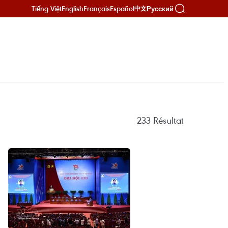
Tiếng Việt
English
Français
Español
Русский
中文
233
Résultat