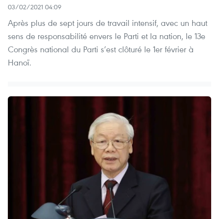
03/02/2021 04:09
Après plus de sept jours de travail intensif, avec un haut
sens de responsabilité envers le Parti et la nation, le 13e
Congrès national du Parti s’est clôturé le 1er février à
Hanoï.