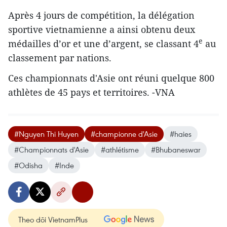
Après 4 jours de compétition, la délégation
sportive vietnamienne a ainsi obtenu deux
e
médailles d’or et une d’argent, se classant 4
au
classement par nations.
​Ces championnats d'Asie​ ont réuni quelque 800
athlètes de 45 pays et territoires. -VNA
#Nguyen Thi Huyen
#championne d'Asie
#haies
#Championnats d'Asie
#athlétisme
#Bhubaneswar
#Odisha
#Inde
Theo dõi VietnamPlus