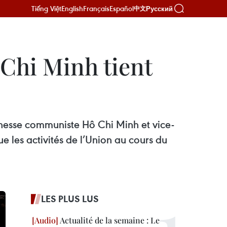
Tiếng Việt
English
Français
Español
Русский
中文
Chi Minh tient
eunesse communiste Hô Chi Minh et vice-
e les activités de l’Union au cours du
LES PLUS LUS
Actualité de la semaine : Le