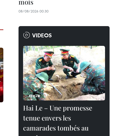
mois
08/08/2026 00:30
VIDEOS
Hai Le – Une promesse
tenue envers les
camarades tombés au