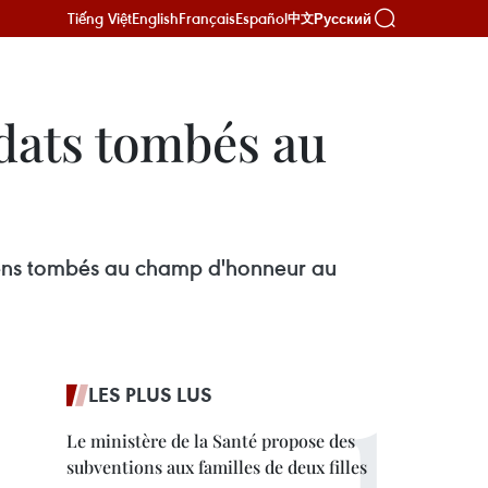
Tiếng Việt
English
Français
Español
Русский
中文
ldats tombés au
miens tombés au champ d'honneur au
LES PLUS LUS
Le ministère de la Santé propose des
subventions aux familles de deux filles