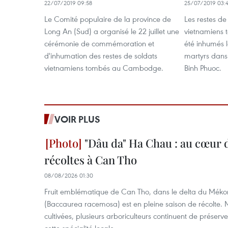
22/07/2019 09:58
25/07/2019 03:4
Le Comité populaire de la province de
Les restes de
Long An (Sud) a organisé le 22 juillet une
vietnamiens
cérémonie de commémoration et
été inhumés l
d'inhumation des restes de soldats
martyrs dans
vietnamiens tombés au Cambodge.
Binh Phuoc.
VOIR PLUS
"Dâu da" Ha Chau : au cœur d
récoltes à Can Tho
08/08/2026 01:30
Fruit emblématique de Can Tho, dans le delta du Méko
(Baccaurea racemosa) est en pleine saison de récolte. M
cultivées, plusieurs arboriculteurs continuent de préserve
cette spécialité locale.