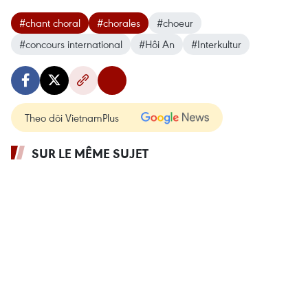
#chant choral
#chorales
#choeur
#concours international
#Hôi An
#Interkultur
Theo dõi VietnamPlus
SUR LE MÊME SUJET