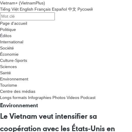
Vietnam+ (VietnamPlus)
Tiếng Việt
English
Français
Español
中文
Русский
Page d'accueil
Politique
Éditos
International
Société
Économie
Culture-Sports
Sciences
Santé
Environnement
Tourisme
Centre des médias
Longs formats
Infographies
Photos
Videos
Podcast
Environnement
Le Vietnam veut intensifier sa
coopération avec les États-Unis en