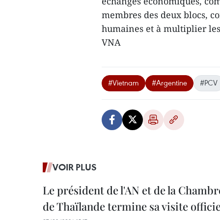
échanges économiques, comm
membres des deux blocs, con
humaines et à multiplier les
VNA
#Vietnam
#Argentine
#PCV
VOIR PLUS
Le président de l'AN et de la Chamb
de Thaïlande termine sa visite offici