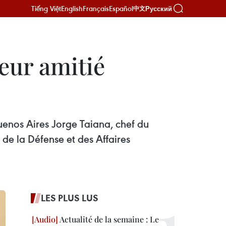
Tiếng Việt
English
Français
Español
Русский
中文
eur amitié
enos Aires Jorge Taiana, chef du
n de la Défense et des Affaires
LES PLUS LUS
Actualité de la semaine : Le