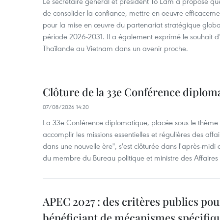
Le secrétaire général et président Tô Lâm a proposé que
de consolider la confiance, mettre en oeuvre efficacem
pour la mise en œuvre du partenariat stratégique glob
période 2026-2031. Il a également exprimé le souhait d’ac
Thaïlande au Vietnam dans un avenir proche.
Clôture de la 33e Conférence diplom
07/08/2026 14:20
La 33e Conférence diplomatique, placée sous le thème "
accomplir les missions essentielles et régulières des aff
dans une nouvelle ère", s'est clôturée dans l'après-midi
du membre du Bureau politique et ministre des Affaires
APEC 2027 : des critères publics pour
bénéficiant de mécanismes spécifiq