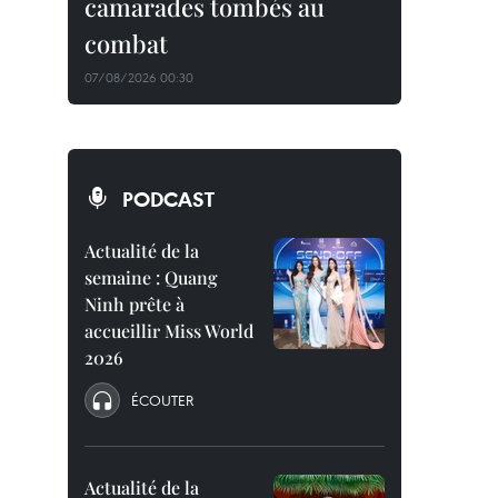
camarades tombés au
combat
07/08/2026 00:30
PODCAST
Actualité de la
semaine : Quang
Ninh prête à
accueillir Miss World
2026
ÉCOUTER
Actualité de la