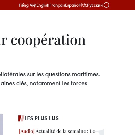
Tiếng Việt
English
Français
Español
Русский
中文
ur coopération
latérales sur les questions maritimes.
aines clés, notamment les forces
LES PLUS LUS
Actualité de la semaine : Le