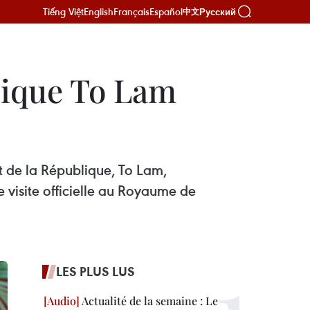
Tiếng Việt
English
Français
Español
Русский
中文
lique To Lam
t de la République, To Lam,
visite officielle au Royaume de
LES PLUS LUS
Actualité de la semaine : Le