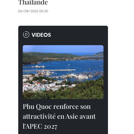
Thaïlande
06/08/2026 00:30
VIDEOS
Phu Quoc renforce son
attractivité en Asie avant
l'APEC 2027