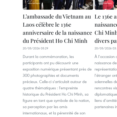
L’ambassade du Vietnam au
Le 136e a
Laos célèbre le 136e
naissanc
anniversaire de la naissance
Chi Minh
du Président Ho Chi Minh
divers pa
20/05/2026 05:29
20/05/2026 03:
Durant la commémoration, les
À l’occasion 
participants ont pu découvrir une
naissance de
exposition numérique présentant près de
représentati
300 photographies et documents
l’étranger o
précieux. Celle-ci s'articulait autour de
solennelles 
quatre thématiques : l'empreinte
rencontres v
historique du Président Ho Chi Minh, sa
diplomatique 
figure en tant que symbole de la nation,
liens d’amiti
sa perception par les amis
partenaires i
internationaux, et la pérennité de son