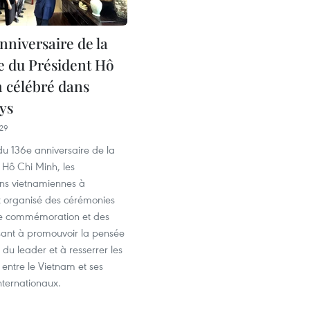
nniversaire de la
e du Président Hô
 célébré dans
ys
29
du 136e anniversaire de la
 Hô Chi Minh, les
ons vietnamiennes à
nt organisé des cérémonies
de commémoration et des
isant à promouvoir la pensée
du leader et à resserrer les
é entre le Vietnam et ses
nternationaux.