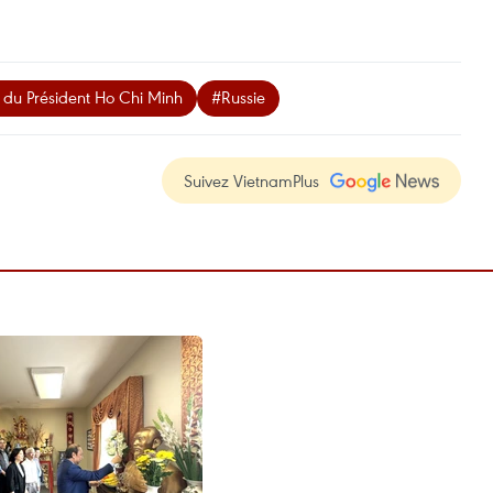
 du Président Ho Chi Minh
#Russie
Suivez VietnamPlus