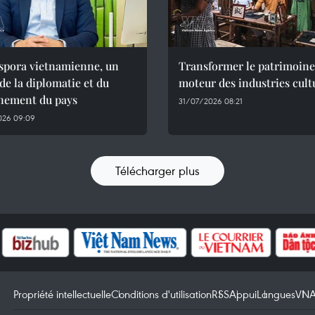
aspora vietnamienne, un
Transformer le patrimoine
 de la diplomatie et du
moteur des industries cult
nement du pays
31/07/2026 08:21
026 09:09
Télécharger plus
Propriété intellectuelle
Conditions d'utilisation
RSS
Appui
Langues
VN