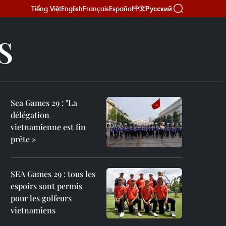
Tiếng Việt
English
Français
Español
Русский
中文
S
Sea Games 29 : "La
délégation
vietnamienne est fin
prête »
SEA Games 29 : tous les
espoirs sont permis
pour les golfeurs
vietnamiens