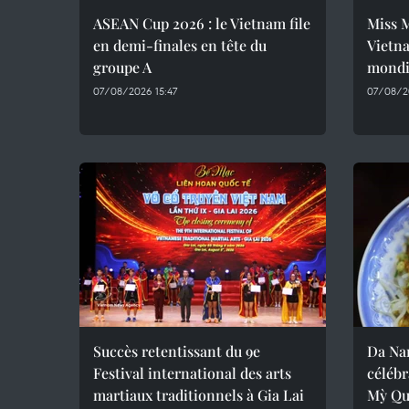
ASEAN Cup 2026 : le Vietnam file
Miss 
en demi-finales en tête du
Vietna
groupe A
mondi
07/08/2026 15:47
07/08/2
Succès retentissant du 9e
Da Nan
Festival international des arts
célébr
martiaux traditionnels à Gia Lai
Mỳ Qu