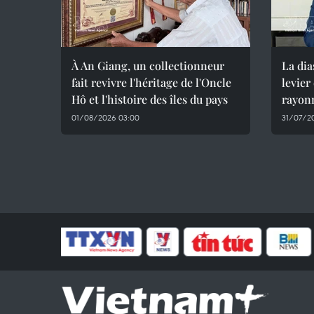
À An Giang, un collectionneur
La di
fait revivre l'héritage de l'Oncle
levier
Hô et l'histoire des îles du pays
rayon
01/08/2026 03:00
31/07/2