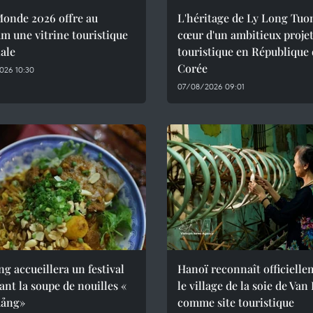
Monde 2026 offre au
L'héritage de Ly Long Tuo
m une vitrine touristique
cœur d'un ambitieux proje
ale
touristique en République
Corée
026 10:30
07/08/2026 09:01
g accueillera un festival
Hanoï reconnaît officiell
ant la soupe de nouilles «
le village de la soie de Van
ảng»
comme site touristique