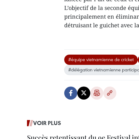
L’objectif de la seconde éq
principalement en éliminant
détruisant le guichet avec l
#équipe vietnamienne de cricket
#délégation vietnamienne partici
VOIR PLUS
Succès retentissant du 9e Festival in