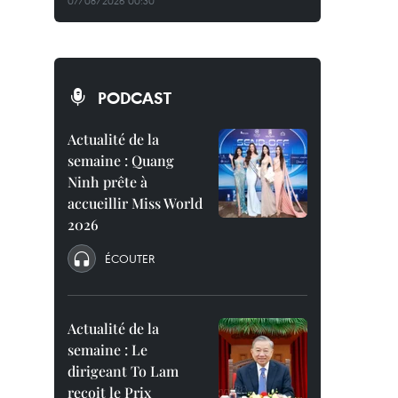
07/08/2026 00:30
PODCAST
Actualité de la
semaine : Quang
Ninh prête à
accueillir Miss World
2026
ÉCOUTER
Actualité de la
semaine : Le
dirigeant To Lam
reçoit le Prix