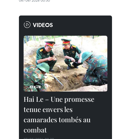
06/08/2026 00:30
VIDEOS
Hai Le – Une promesse
tenue envers les
camarades tombés au
combat