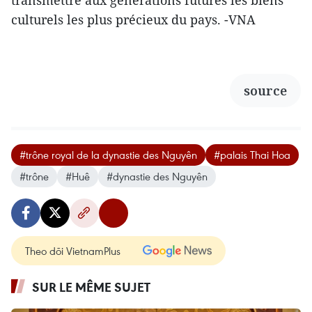
transmettre aux générations futures les biens
culturels les plus précieux du pays. -VNA
source
#trône royal de la dynastie des Nguyên
#palais Thai Hoa
#trône
#Huê
#dynastie des Nguyên
Theo dõi VietnamPlus
SUR LE MÊME SUJET