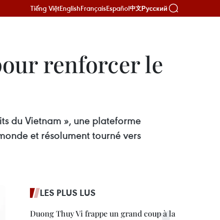
Tiếng Việt
English
Français
Español
Русский
中文
our renforcer le
cits du Vietnam », une plateforme
 monde et résolument tourné vers
LES PLUS LUS
Duong Thuy Vi frappe un grand coup à la