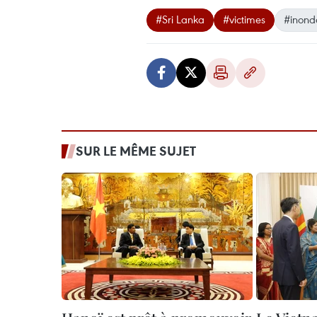
#Sri Lanka
#victimes
#inond
SUR LE MÊME SUJET