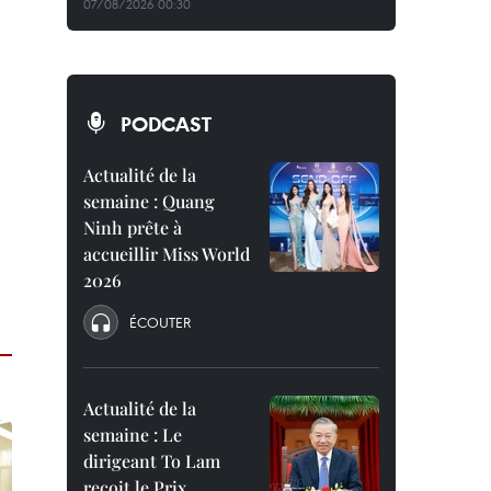
07/08/2026 00:30
PODCAST
Actualité de la
m
semaine : Quang
Ninh prête à
accueillir Miss World
2026
ÉCOUTER
Actualité de la
semaine : Le
dirigeant To Lam
reçoit le Prix