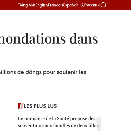
Tiếng Việt
English
Français
Español
Русский
中文
 inondations dans
lions de dôngs pour soutenir les
LES PLUS LUS
Le ministère de la Santé propose des
subventions aux familles de deux filles