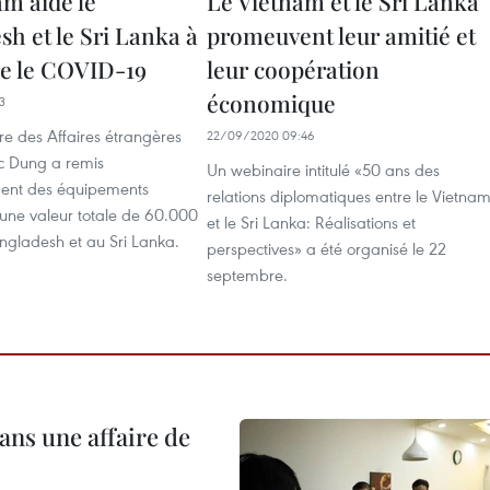
am aide le
Le Vietnam et le Sri Lanka
h et le Sri Lanka à
promeuvent leur amitié et
e le COVID-19
leur coopération
économique
3
tre des Affaires étrangères
22/09/2020 09:46
 Dung a remis
Un webinaire intitulé «50 ans des
ent des équipements
relations diplomatiques entre le Vietna
une valeur totale de 60.000
et le Sri Lanka: Réalisations et
ngladesh et au Sri Lanka.
perspectives» a été organisé le 22
septembre.
ans une affaire de