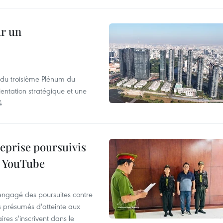
ur un
s du troisième Plénum du
entation stratégique et une
4
reprise poursuivis
r YouTube
 engagé des poursuites contre
s présumés d'atteinte aux
ires s'inscrivent dans le