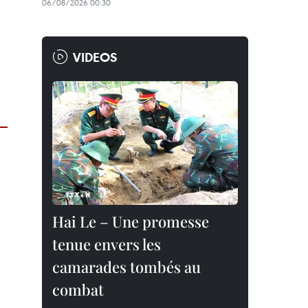
06/08/2026 00:30
VIDEOS
Hai Le – Une promesse
tenue envers les
camarades tombés au
combat