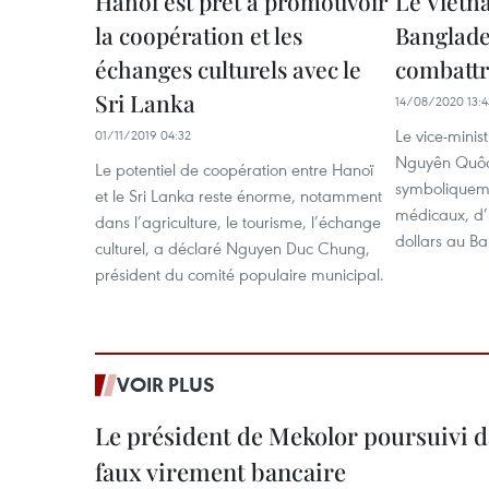
Hanoï est prêt à promouvoir
Le Vietn
la coopération et les
Banglades
échanges culturels avec le
combattr
Sri Lanka
14/08/2020 13:4
Le vice-minis
01/11/2019 04:32
Nguyên Quôc
Le potentiel de coopération entre Hanoï
symboliquem
et le Sri Lanka reste énorme, notamment
médicaux, d’
dans l’agriculture, le tourisme, l’échange
dollars au Ba
culturel, a déclaré Nguyen Duc Chung,
président du comité populaire municipal.
VOIR PLUS
Le président de Mekolor poursuivi d
faux virement bancaire