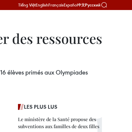
Tiếng Việt
English
Français
Español
Русский
中文
er des ressources
à 16 élèves primés aux Olympiades
LES PLUS LUS
Le ministère de la Santé propose des
subventions aux familles de deux filles