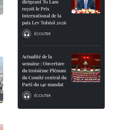
dirigeant To Lam
reçoit le Prix
international de la
paix Lev Tolstoï 2026
ÉCOUTER
Actualité de la
semaine : Ouverture
du troisième Plénum
du Comité central du
Parti du 14e mandat
ÉCOUTER