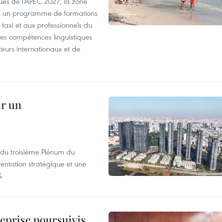
es de l'APEC 2027, la zone
, un programme de formations
taxi et aux professionnels du
r les compétences linguistiques
iteurs internationaux et de
ur un
s du troisième Plénum du
entation stratégique et une
4
reprise poursuivis