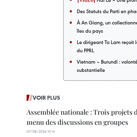
Hai Le – Une prom
Des Statuts du Parti en pha
À An Giang, un collectionneu
îles du pays
Le dirigeant To Lam reçoit 
du PPRL
Vietnam – Burundi : volont
substantielle
VOIR PLUS
Assemblée nationale : Trois projets 
menu des discussions en groupes
07/08/2026 10:14