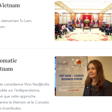
e Vietnam
nt vietnamien To Lam,
nam.
lomatie
etnam
rte canadienne Vina Nadjibulla
ondée sur l’indépendance,
imé que cette approche
 entre le Vietnam et le Canada
 incertitudes.