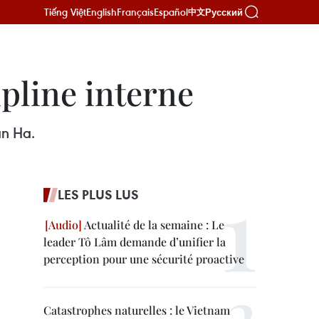
Tiếng Việt
English
Français
Español
Русский
中文
ipline interne
an Ha.
LES PLUS LUS
Actualité de la semaine : Le
leader Tô Lâm demande d’unifier la
perception pour une sécurité proactive
Catastrophes naturelles : le Vietnam