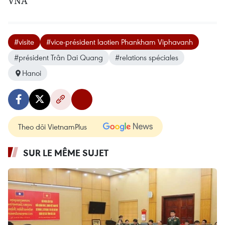
VNA
#visite
#vice-président laotien Phankham Viphavanh
#président Trân Dai Quang
#relations spéciales
Hanoi
Theo dõi VietnamPlus
SUR LE MÊME SUJET