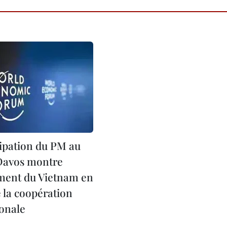
cipation du PM au
Davos montre
ment du Vietnam en
 la coopération
ionale
1