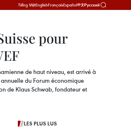
Tiếng Việt
English
Français
Español
Русский
中文
Suisse pour
 WEF
amienne de haut niveau, est arrivé à
ion annuelle du Forum économique
tion de Klaus Schwab, fondateur et
LES PLUS LUS