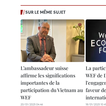
SUR LE MÊME SUJET
L’ambassadeur suisse
La parti
affirme les significations
WEF de 
importantes de la
l'engage
participation du Vietnam au
faveur de
WEF
internat
20/01/2025 04:46
18/01/2025 10:4