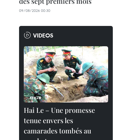
des sept premiers mois
09/08/2026 00:30
VIDEOS
Hai Le – Une promesse
tenue envers les
camarades tombés au