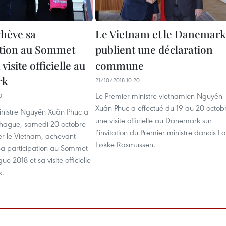
hève sa
Le Vietnam et le Danemark
ation au Sommet
publient une déclaration
visite officielle au
commune
rk
21/10/2018 10:20
Le Premier ministre vietnamien Nguyên
0
Xuân Phuc a effectué du 19 au 20 octob
inistre Nguyên Xuân Phuc a
une visite officielle au Danemark sur
hague, samedi 20 octobre
l’invitation du Premier ministre danois La
r le Vietnam, achevant
Løkke Rasmussen.
sa participation au Sommet
 2018 et sa visite officielle
k.