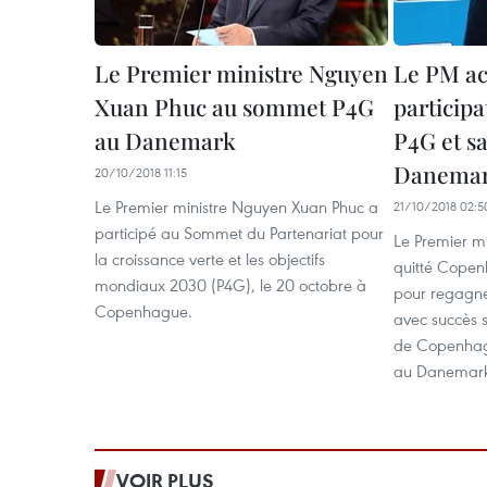
Le Premier ministre Nguyen
Le PM ac
Xuan Phuc au sommet P4G
particip
au Danemark
P4G et sa 
Danema
20/10/2018 11:15
Le Premier ministre Nguyen Xuan Phuc a
21/10/2018 02:5
participé au Sommet du Partenariat pour
Le Premier m
la croissance verte et les objectifs
quitté Copen
mondiaux 2030 (P4G), le 20 octobre à
pour regagne
Copenhague.
avec succès 
de Copenhague
au Danemar
VOIR PLUS