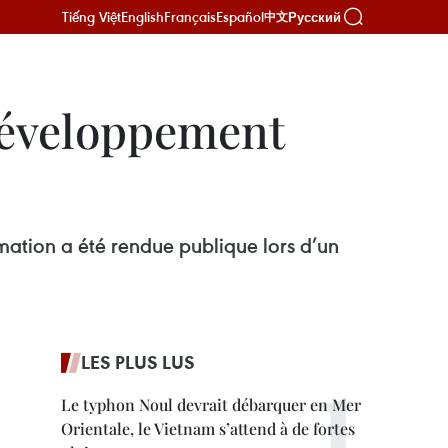
Tiếng Việt
English
Français
Español
Русский
中文
développement
mation a été rendue publique lors d’un
LES PLUS LUS
Le typhon Noul devrait débarquer en Mer
Orientale, le Vietnam s’attend à de fortes