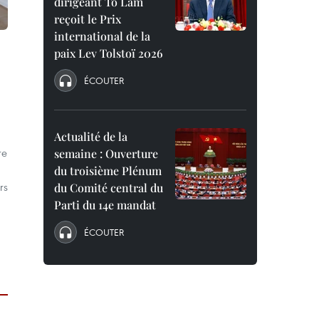
dirigeant To Lam
reçoit le Prix
international de la
paix Lev Tolstoï 2026
ÉCOUTER
Actualité de la
re
semaine : Ouverture
du troisième Plénum
rs
du Comité central du
Parti du 14e mandat
ÉCOUTER