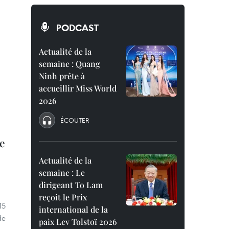
PODCAST
Actualité de la
semaine : Quang
Ninh prête à
accueillir Miss World
2026
ÉCOUTER
le
Actualité de la
semaine : Le
dirigeant To Lam
reçoit le Prix
15
international de la
de
paix Lev Tolstoï 2026