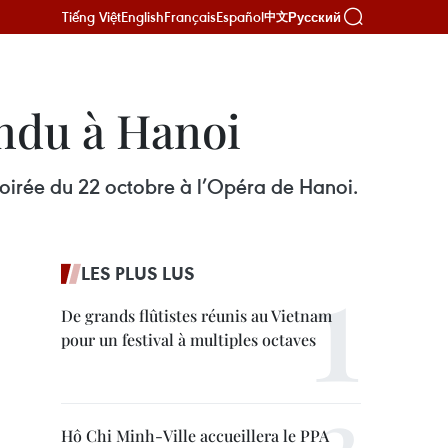
Tiếng Việt
English
Français
Español
Русский
中文
endu à Hanoi
oirée du 22 octobre à l’Opéra de Hanoi.
LES PLUS LUS
De grands flûtistes réunis au Vietnam
pour un festival à multiples octaves
Hô Chi Minh-Ville accueillera le PPA