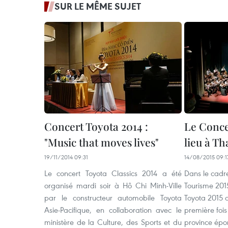
SUR LE MÊME SUJET
Concert Toyota 2014 :
Le Conce
"Music that moves lives"
lieu à T
19/11/2014 09:31
14/08/2015 09:1
Le concert Toyota Classics 2014 a été
Dans le cadr
organisé mardi soir à Hô Chi Minh-Ville
Tourisme 201
par le constructeur automobile Toyota
Toyota 2015 a
Asie-Pacifique, en collaboration avec le
première fois
ministère de la Culture, des Sports et du
province épo