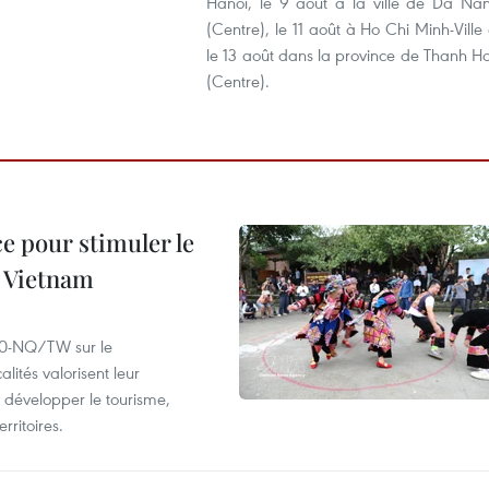
Hanoi, le 9 août à la ville de Da Na
(Centre), le 11 août à Ho Chi Minh-Ville 
le 13 août dans la province de Thanh H
(Centre).
e pour stimuler le
 Vietnam
°80-NQ/TW sur le
lités valorisent leur
ur développer le tourisme,
rritoires.