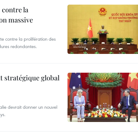
 contre la
ion massive
te contre la prolifération des
dures redondantes.
t stratégique global
alie devrait donner un nouvel
ys.