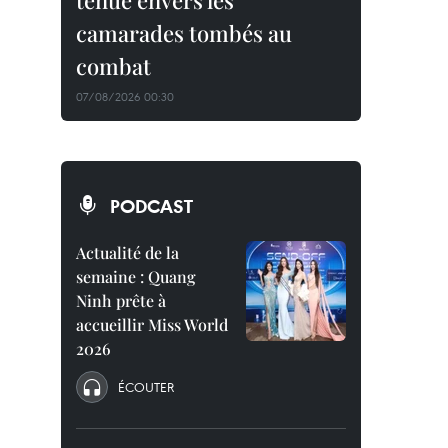
tenue envers les
camarades tombés au
combat
07/08/2026 00:30
PODCAST
Actualité de la
semaine : Quang
Ninh prête à
accueillir Miss World
2026
ÉCOUTER