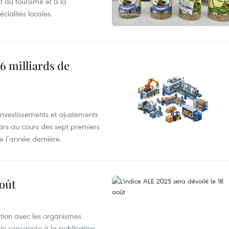
 au tourisme et à la
cialités locales.
6 milliards de
investissements et ajustements
lars au cours des sept premiers
e l’année dernière.
août
ation avec les organismes
e consacrée à la publication