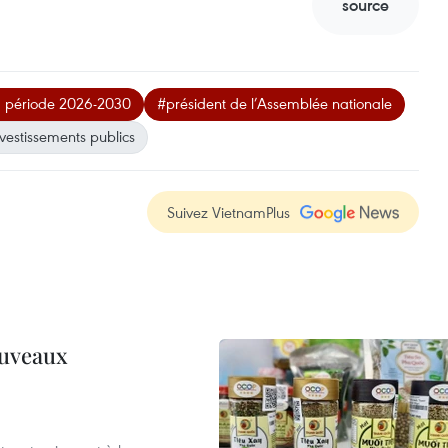
source
la période 2026-2030
#président de l’Assemblée nationale
nvestissements publics
Suivez VietnamPlus
ouveaux