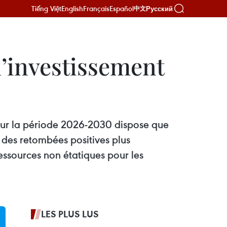
Tiếng Việt
English
Français
Español
Русский
中文
d’investissement
our la période 2026-2030 dispose que
nt des retombées positives plus
ssources non étatiques pour les
LES PLUS LUS