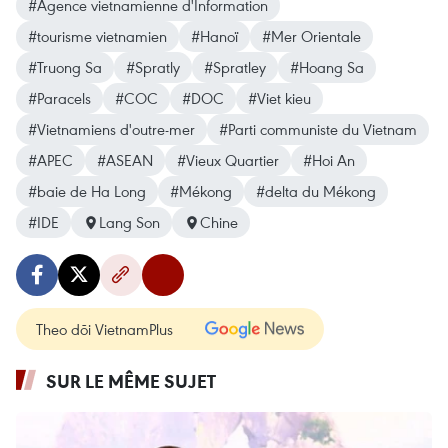
#Agence vietnamienne d'Information
#tourisme vietnamien
#Hanoï
#Mer Orientale
#Truong Sa
#Spratly
#Spratley
#Hoang Sa
#Paracels
#COC
#DOC
#Viet kieu
#Vietnamiens d'outre-mer
#Parti communiste du Vietnam
#APEC
#ASEAN
#Vieux Quartier
#Hoi An
#baie de Ha Long
#Mékong
#delta du Mékong
#IDE
Lang Son
Chine
Theo dõi VietnamPlus
SUR LE MÊME SUJET