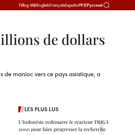
Tiếng Việt
English
Français
Español
Русский
中文
llions de dollars
rs de manioc vers ce pays asiatique, a
LES PLUS LUS
L'Indonésie redémarre le réacteur TRIGA
2000 pour faire progresser la recherche