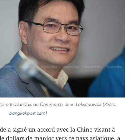
nistre thaïlandais du Commerce, Jurin Laksanawisit (Photo:
bangkokpost.com)
e a signé un accord avec la Chine visant à
e dollars de manioc vers ce pays asiatique, a